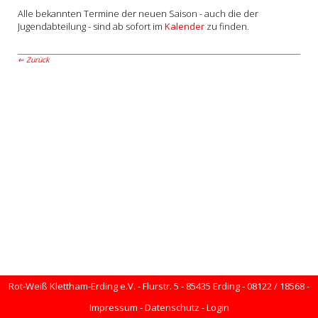
Alle bekannten Termine der neuen Saison - auch die der
Jugendabteilung - sind ab sofort im
Kalender
zu finden.
Zurück
Rot-Weiß Klettham-Erding e.V. - Flurstr. 5 - 85435 Erding - 08122 / 18568 -
Impressum
-
Datenschutz
-
Login