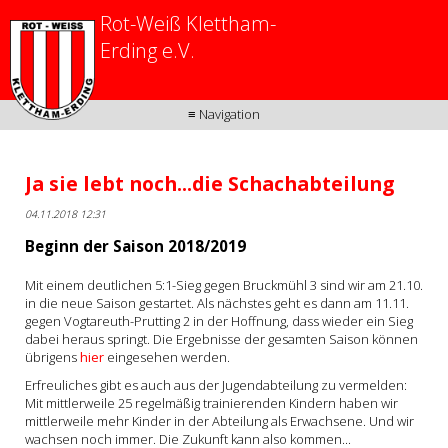
Rot-Weiß Klettham-
Erding e.V.
≡ Navigation
Ja sie lebt noch...die Schachabteilung
04.11.2018 12:31
Beginn der Saison 2018/2019
Mit einem deutlichen 5:1-Sieg gegen Bruckmühl 3 sind wir am 21.10.
in die neue Saison gestartet. Als nächstes geht es dann am 11.11.
gegen Vogtareuth-Prutting 2 in der Hoffnung, dass wieder ein Sieg
dabei heraus springt. Die Ergebnisse der gesamten Saison können
übrigens
hier
eingesehen werden.
Erfreuliches gibt es auch aus der Jugendabteilung zu vermelden:
Mit mittlerweile 25 regelmäßig trainierenden Kindern haben wir
mittlerweile mehr Kinder in der Abteilung als Erwachsene. Und wir
wachsen noch immer. Die Zukunft kann also kommen...