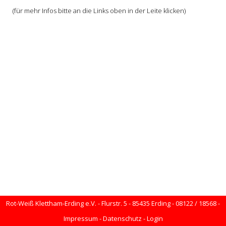
(für mehr Infos bitte an die Links oben in der Leite klicken)
Rot-Weiß Klettham-Erding e.V. - Flurstr. 5 - 85435 Erding - 08122 / 18568 -
Impressum
-
Datenschutz
-
Login