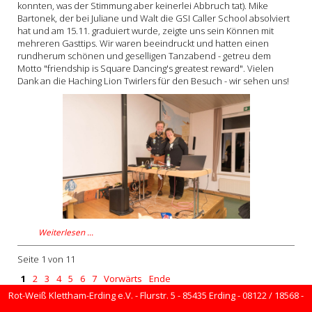
konnten, was der Stimmung aber keinerlei Abbruch tat). Mike
Bartonek, der bei Juliane und Walt die GSI Caller School absolviert
hat und am 15.11. graduiert wurde, zeigte uns sein Können mit
mehreren Gasttips. Wir waren beeindruckt und hatten einen
rundherum schönen und geselligen Tanzabend - getreu dem
Motto "friendship is Square Dancing's greatest reward". Vielen
Dank an die Haching Lion Twirlers für den Besuch - wir sehen uns!
Weiterlesen …
Seite 1 von 11
1
2
3
4
5
6
7
Vorwärts
Ende
Rot-Weiß Klettham-Erding e.V. - Flurstr. 5 - 85435 Erding - 08122 / 18568 -