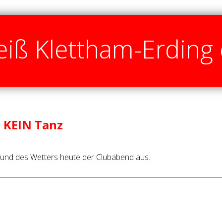
iß Klettham-Erding 
3 KEIN Tanz
Grund des Wetters heute der Clubabend aus.