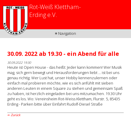
Rot-Weiß Klettham-
Erding e.V.
≡ Navigation
30.09. 2022 ab 19.30 - ein Abend für alle
30.09.2022 19:30
Heute ist Open House - das heißt: Jeder kann kommen! Wer Musik
mag, sich gern bewegt und Herausforderungen liebt ... ist bei uns
genau richtig. Wer Lust hat, unser Hobby kennenzulernen oder
einfach mal probieren möchte, wie es sich anfühlt mit sieben
anderen Leuten in einem Square zu stehen und gemeinsam Spaß
zu haben, ist herzlich eingeladen bei uns mitzumachen. 19.30 Uhr
geht es los. Wo: Vereinsheim Rot-Weiss Klettham, Flurstr. 5, 85435
Erding - Parken bitte über Einfahrt Rudolf-Diesel Straße
Zurück