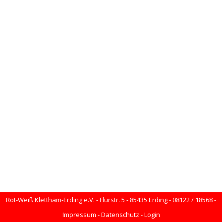
Rot-Weiß Klettham-Erding e.V. - Flurstr. 5 - 85435 Erding - 08122 / 18568 -
Impressum
-
Datenschutz
-
Login