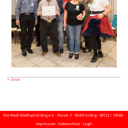
Zurück
Rot-Weiß Klettham-Erding e.V. - Flurstr. 5 - 85435 Erding - 08122 / 18568 -
Impressum
-
Datenschutz
-
Login