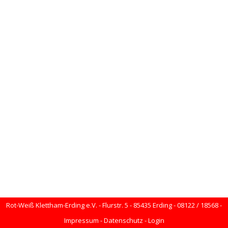
Rot-Weiß Klettham-Erding e.V. - Flurstr. 5 - 85435 Erding - 08122 / 18568 -
Impressum
-
Datenschutz
-
Login