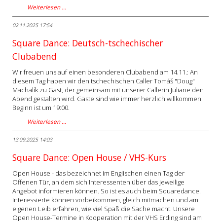
Weiterlesen …
02.11.2025 17:54
Square Dance: Deutsch-tschechischer
Clubabend
Wir freuen uns auf einen besonderen Clubabend am 14.11.: An
diesem Tag haben wir den tschechischen Caller Tomáš "Doug"
Machalík zu Gast, der gemeinsam mit unserer Callerin Juliane den
Abend gestalten wird. Gäste sind wie immer herzlich willkommen.
Beginn ist um 19:00.
Weiterlesen …
13.09.2025 14:03
Square Dance: Open House / VHS-Kurs
Open House - das bezeichnet im Englischen einen Tag der
Offenen Tür, an dem sich Interessenten über das jeweilige
Angebot informieren können. So ist es auch beim Squaredance.
Interessierte können vorbeikommen, gleich mitmachen und am
eigenen Leib erfahren, wie viel Spaß die Sache macht. Unsere
Open House-Termine in Kooperation mit der VHS Erding sind am