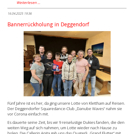
Weiterlesen …
16.04.2025 19:36
Bannerrückholung in Deggendorf
Fünf Jahre ist es her, da ging unsere Lotte von Klettham auf Reisen.
Der Deggendorfer Squaredance-Club „Danube Waves“ nahm sie
vor Corona einfach mit.
Es dauerte seine Zeit, bis wir 9 reiselustige Dukies fanden, die den
weiten Weg auf sich nahmen, um Lotte wieder nach Hause zu
holen. Die Callerin Anita gab uns das Quaterli „Grand Flutter“ mit