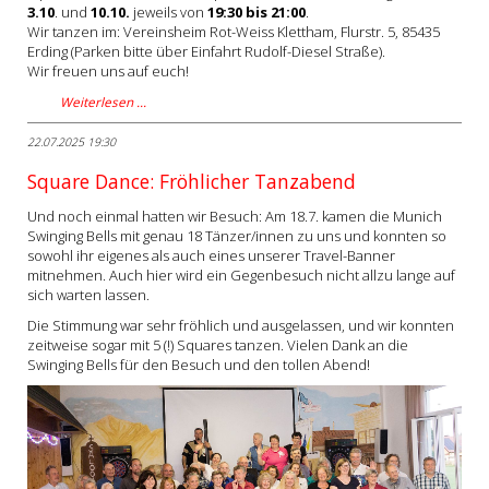
3.10
. und
10.10.
jeweils von
19:30 bis 21:00
.
Wir tanzen im: Vereinsheim Rot-Weiss Klettham, Flurstr. 5, 85435
Erding (Parken bitte über Einfahrt Rudolf-Diesel Straße).
Wir freuen uns auf euch!
Weiterlesen …
22.07.2025 19:30
Square Dance: Fröhlicher Tanzabend
Und noch einmal hatten wir Besuch: Am 18.7. kamen die Munich
Swinging Bells mit genau 18 Tänzer/innen zu uns und konnten so
sowohl ihr eigenes als auch eines unserer Travel-Banner
mitnehmen. Auch hier wird ein Gegenbesuch nicht allzu lange auf
sich warten lassen.
Die Stimmung war sehr fröhlich und ausgelassen, und wir konnten
zeitweise sogar mit 5 (!) Squares tanzen. Vielen Dank an die
Swinging Bells für den Besuch und den tollen Abend!