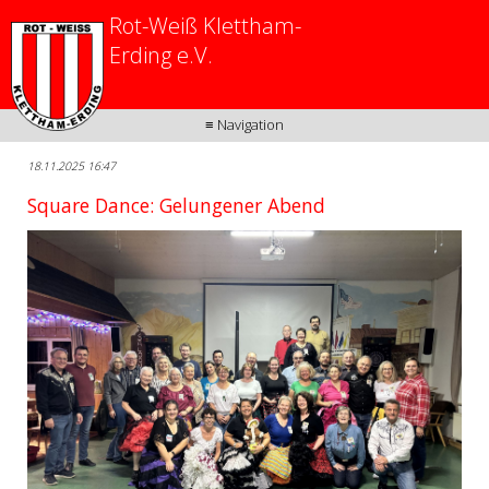
Rot-Weiß Klettham-
Erding e.V.
≡ Navigation
18.11.2025 16:47
Square Dance: Gelungener Abend