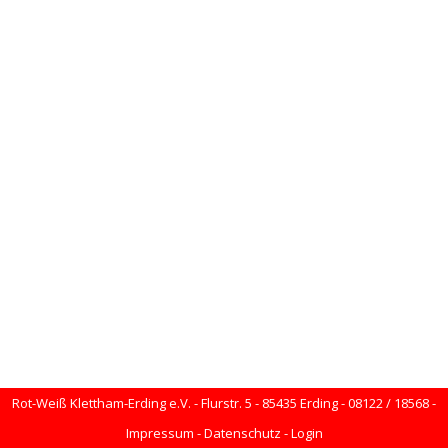
Rot-Weiß Klettham-Erding e.V. - Flurstr. 5 - 85435 Erding - 08122 / 18568 -
Impressum
-
Datenschutz
-
Login