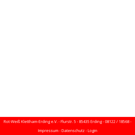
Rot-Weiß Klettham-Erding e.V. - Flurstr. 5 - 85435 Erding - 08122 / 18568 -
Impressum
-
Datenschutz
-
Login