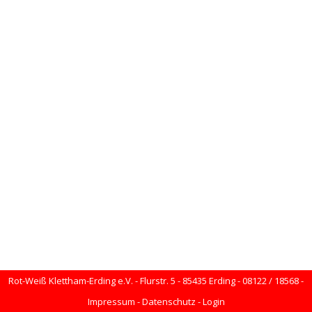
Rot-Weiß Klettham-Erding e.V. - Flurstr. 5 - 85435 Erding - 08122 / 18568 -
Impressum
-
Datenschutz
-
Login