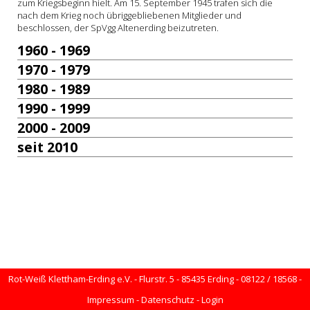
zum Kriegsbeginn hielt. Am 15. September 1945 trafen sich die
nach dem Krieg noch übriggebliebenen Mitglieder und
beschlossen, der SpVgg Altenerding beizutreten.
1960 - 1969
1970 - 1979
1980 - 1989
1990 - 1999
2000 - 2009
seit 2010
Rot-Weiß Klettham-Erding e.V. - Flurstr. 5 - 85435 Erding - 08122 / 18568 -
Impressum
-
Datenschutz
-
Login