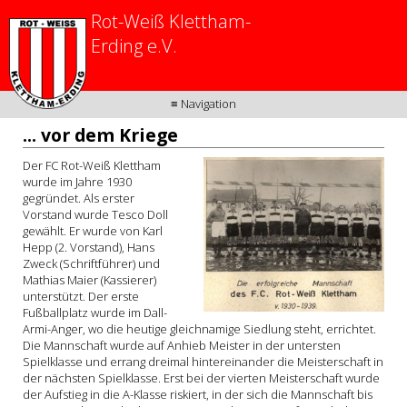
Rot-Weiß Klettham-
Erding e.V.
≡ Navigation
... vor dem Kriege
Der FC Rot-Weiß Klettham
wurde im Jahre 1930
gegründet. Als erster
Vorstand wurde Tesco Doll
gewählt. Er wurde von Karl
Hepp (2. Vorstand), Hans
Zweck (Schriftführer) und
Mathias Maier (Kassierer)
unterstützt. Der erste
Fußballplatz wurde im Dall-
Armi-Anger, wo die heutige gleichnamige Siedlung steht, errichtet.
Die Mannschaft wurde auf Anhieb Meister in der untersten
Spielklasse und errang dreimal hintereinander die Meisterschaft in
der nächsten Spielklasse. Erst bei der vierten Meisterschaft wurde
der Aufstieg in die A-Klasse riskiert, in der sich die Mannschaft bis