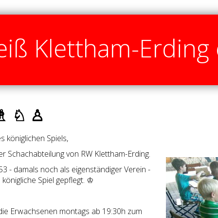
iß Klettham-Erding 
♗ ♘ ♙
 königlichen Spiels,
er Schachabteilung von RW Klettham-Erding.
53 - damals noch als eigenständiger Verein -
 königliche Spiel gepflegt. ♔
die Erwachsenen montags ab 19:30h zum