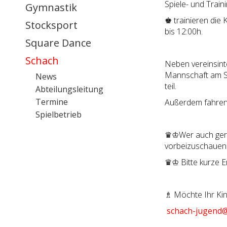
Spiele- und Train
Gymnastik
♚ trainieren die
Stocksport
bis 12:00h.
Square Dance
Schach
Neben vereinsint
Mannschaft am Sp
News
teil.
Abteilungsleitung
Termine
Außerdem fahren 
Spielbetrieb
♛♔Wer auch gern 
vorbeizuschauen
♛♔ Bitte kurze 
♗ Möchte Ihr Kin
schach-jugend@