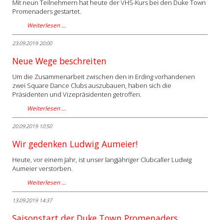
Mit neun Teilnehmern hat heute der VHS-Kurs bei den Duke Town
Promenaders gestartet.
Weiterlesen …
23.09.2019 20:00
Neue Wege beschreiten
Um die Zusammenarbeit zwischen den in Erding vorhandenen
zwei Square Dance Clubs auszubauen, haben sich die
Präsidenten und Vizepräsidenten getroffen.
Weiterlesen …
20.09.2019 10:50
Wir gedenken Ludwig Aumeier!
Heute, vor einem Jahr, ist unser langjähriger Clubcaller Ludwig
Aumeier verstorben.
Weiterlesen …
13.09.2019 14:37
Saisonstart der Duke Town Promenaders