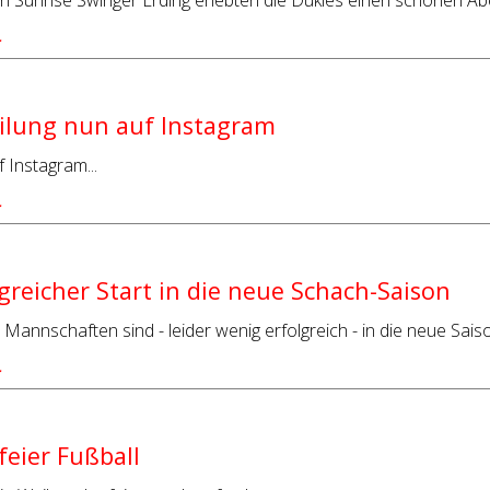
 Sunrise Swinger Erding erlebten die Dukies einen schönen Ab
…
ilung nun auf Instagram
 Instagram...
…
greicher Start in die neue Schach-Saison
Mannschaften sind - leider wenig erfolgreich - in die neue Saiso
…
eier Fußball