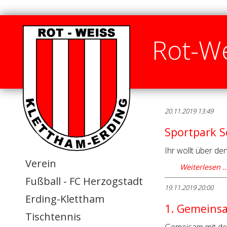
Rot-We
20.11.2019 13:49
Sportpark Sc
Ihr wollt über den
Verein
Weiterlesen 
Fußball - FC Herzogstadt
19.11.2019 20:00
Erding-Klettham
1. Gemeinsa
Tischtennis