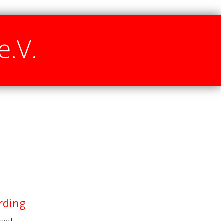
e.V.
rding