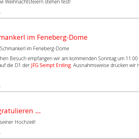
ie Weihnachtsfeiern stehen fest!
…
hmankerl im Feneberg-Dome
l-Schmankerl im Feneberg-Dome
hen Besuch empfangen wir am kommenden Sonntag um 11:00 Uh
l auf die D1 der
JFG Sempt Erding
. Ausnahmsweise drücken wir 
…
ratulieren ...
u seiner Hochzeit!
…