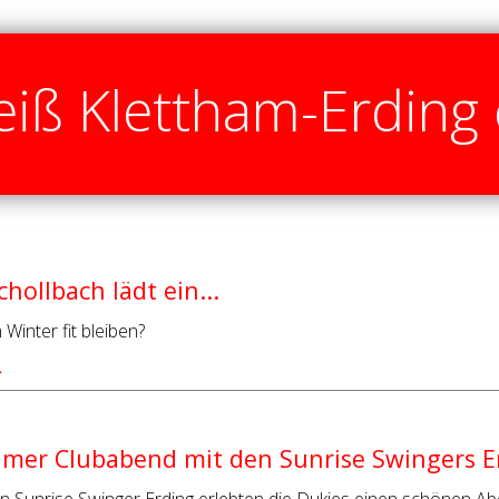
iß Klettham-Erding 
hollbach lädt ein...
 Winter fit bleiben?
…
mer Clubabend mit den Sunrise Swingers E