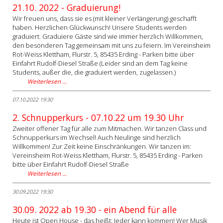
21.10. 2022 - Graduierung!
Wir freuen uns, dass sie es (mit kleiner Verlängerung) geschafft
haben. Herzlichen Glückwunsch! Unsere Students werden
graduiert. Graduiere Gäste sind wie immer herzlich Willkommen,
den besonderen Tag gemeinsam mit uns zu feiern. Im Vereinsheim
Rot-Weiss Klettham, Flurstr. 5, 85435 Erding - Parken bitte über
Einfahrt Rudolf-Diesel Straße (Leider sind an dem Tag keine
Students, außer die, die graduiert werden, zugelassen.)
Weiterlesen …
07.10.2022 19:30
2. Schnupperkurs - 07.10.22 um 19.30 Uhr
Zweiter offener Tag für alle zum Mitmachen. Wir tanzen Class und
Schnupperkurs im Wechsel! Auch Neulinge sind herzlich
Willkommen! Zur Zeit keine Einschränkungen. Wir tanzen im:
Vereinsheim Rot-Weiss Klettham, Flurstr. 5, 85435 Erding - Parken
bitte über Einfahrt Rudolf-Diesel Straße
Weiterlesen …
30.09.2022 19:30
30.09. 2022 ab 19.30 - ein Abend für alle
Heute ist Open House - das heißt: Jeder kann kommen! Wer Musik