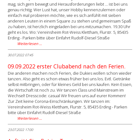
mag, sich gern bewegt und Herausforderungen liebt ... ist bei uns
genau richtig. Wer Lust hat, unser Hobby kennenzulernen oder
einfach mal probieren möchte, wie es sich anfühlt mit sieben
anderen Leuten in einem Square zu stehen und gemeinsam Spaß
zu haben, ist herzlich eingeladen bei uns mitzumachen. 19.30 Uhr
geht es los. Wo: Vereinsheim Rot-Weiss Klettham, Flurstr. 5, 85435
Erding - Parken bitte über Einfahrt Rudolf-Diesel Straße
Weiterlesen …
30.07.2022 07:45
09.09.2022 erster Clubabend nach den Ferien.
Die anderen machen noch Ferien, die Dukies wollen schon wieder
tanzen. Also geht es schon etwas früher bei uns los. Evtl. Getränke
selbst mitbringen, oder für kleines Geld bei uns kaufen. Kein Essen,
die Wirtschaft ist noch zu. Wir tanzen Class und Mainstream im
Wechsel! Dresscode: casual Wir freuen uns auf eurer Kommen!
Zur Zeit keine Corona-Einschränkungen. Wir tanzen im:
Vereinsheim Rot-Weiss Klettham, Flurstr. 5, 85435 Erding - Parken
bitte über Einfahrt Rudolf-Diesel Straße
Weiterlesen …
23.07.2022 17:00