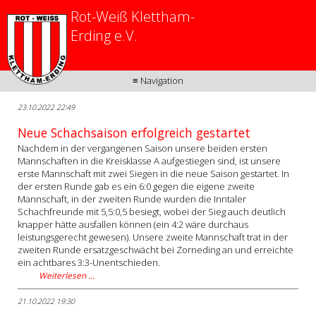
Rot-Weiß Klettham-
Erding e.V.
≡ Navigation
23.10.2022 22:49
Neue Schachsaison erfolgreich gestartet
Nachdem in der vergangenen Saison unsere beiden ersten
Mannschaften in die Kreisklasse A aufgestiegen sind, ist unsere
erste Mannschaft mit zwei Siegen in die neue Saison gestartet. In
der ersten Runde gab es ein 6:0 gegen die eigene zweite
Mannschaft, in der zweiten Runde wurden die Inntaler
Schachfreunde mit 5,5:0,5 besiegt, wobei der Sieg auch deutlich
knapper hätte ausfallen können (ein 4:2 wäre durchaus
leistungsgerecht gewesen). Unsere zweite Mannschaft trat in der
zweiten Runde ersatzgeschwächt bei Zorneding an und erreichte
ein achtbares 3:3-Unentschieden.
Weiterlesen …
21.10.2022 19:30