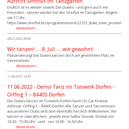
Auftritt Sinnflut im Tanzgarten
Endlich ist es wieder soweit. Die Dukies - und gern auch mit
Freunden - tanzen wieder bei der Sinnflut im Tanzgarten. Beginn
um 17 Uhr.
https://www.sinnflut.biz/programm/event/22723_duke_town_promenade
Weiterlesen …
08.07.2022 08:40
Wir tanzen! .... 8. Juli .... wie gewohnt
Planänderung! Die Dukies tanzen doch am gewohnten Platz im
Vereinsheim.
Weiterlesen …
11.06.2022 14:30
11.06.2022 - Demo-Tanz im Tonwerk Dorfen -
Orlfing 1 – 84405 Dorfen
Die Dukies tanzen im Tonwerk Dorfen beim US-Car-Festival
Adresse: Orlfing 1 – 84405 Dorfen Alle Tänzer und Tänzerinnen
aus anderen Clubs sind dort ebenfalls herzlich Willkommen. Wir
tanzen in zwei Blöcken - jeweils eine halbe Stunde. Einmal von
14.30 - 15.00 Uhr - und - von 16.00 - 16.30 Uhr
Weiterlesen …